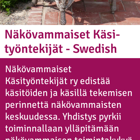
Näkö­vam­mai­set Kä­si­
työn­te­kijät - Swedish
Näkövammaiset
Käsityöntekijät ry edistää
käsitöiden ja käsillä tekemisen
perinnettä näkövammaisten
keskuudessa. Yhdistys pyrkii
toiminnallaan ylläpitämään