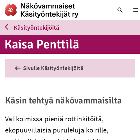
Nä
Käsityöntekijöitä
Kaisa Penttilä
Sivulle Käsityöntekijöitä
Käsin tehtyä näkövammaisilta
Valikoimissa pieniä rottinkitöitä,
ekopuuvillaisia puruleluja koirille,