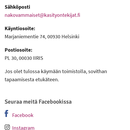
Sähköposti
nakovammaiset@kasityontekijat.fi
Käyntiosoite:
Marjaniementie 74, 00930 Helsinki
Postiosoite:
PL 30, 00030 IIRIS
Jos olet tulossa käymään toimistolla, sovithan
tapaamisesta etukäteen.
Seuraa meitä Facebookissa
Facebook
-
Ulkoinen linkki
Instagram