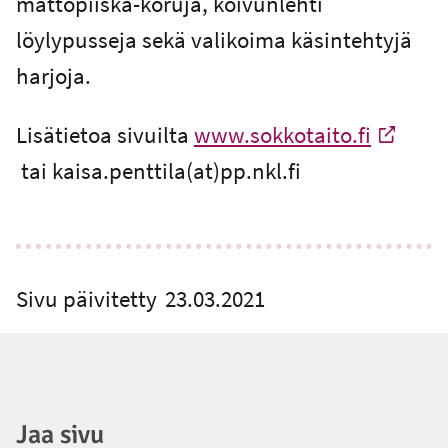
mattopiiska-koruja, koivunlehti
löylypusseja sekä valikoima käsintehtyjä
harjoja.
Lisätietoa sivuilta
www.sokkotaito.fi
-
tai kaisa.penttila(at)pp.nkl.fi
Ulkoinen linkki
Sivu päivitetty
23.03.2021
Jaa sivu