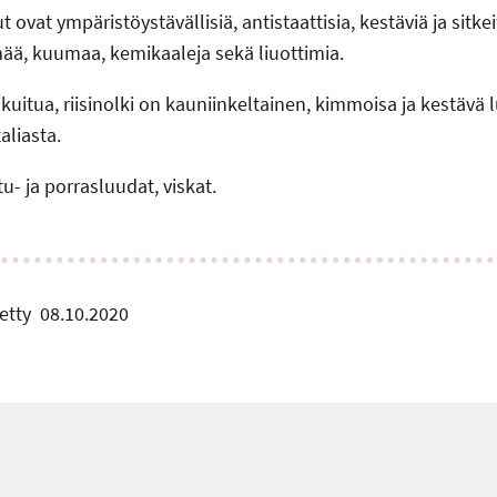
 ovat ympäristöystävällisiä, antistaattisia, kestäviä ja sitkei
ää, kuumaa, kemikaaleja sekä liuottimia.
ikuitua, riisinolki on kauniinkeltainen, kimmoisa ja kestävä
aliasta.
tu- ja porrasluudat, viskat.
etty
08.10.2020