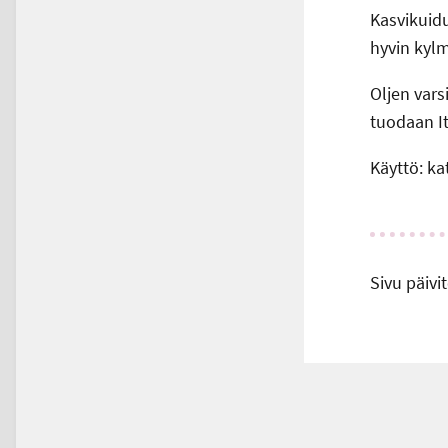
Kasvikuidut
hyvin kylm
Oljen vars
tuodaan It
Käyttö: ka
Sivu päivit