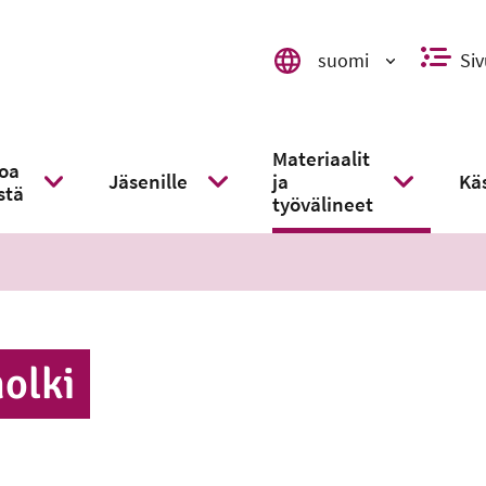
suomi
Siv
Valitse kieli, switch language,
Materiaalit
toa
Jäsenille
ja
Käs
stä
kko
Näytä alavalikko
Näytä alavalikko
Näytä alaval
työvälineet
nol­ki