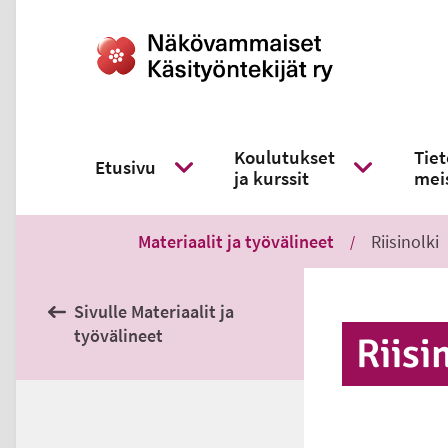
Koulutukset
Tie
Etusivu
ja kurssit
mei
Näytä alavalikko
Näytä alavali
Materiaalit ja työvälineet
Riisinolki
Sivulle Materiaalit ja
työvälineet
Rii­si­