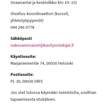
(maanantai ja keskiviikko klo 10–15)
Oivallus-koordinaattori (kurssit,
yhteistyöpyynnöt)
044 246 0778
Sähköposti
nakovammaiset@kasityontekijat.fi
Käyntiosoite:
Marjaniementie 74, 00930 Helsinki
Postiosoite:
PL 30, 00030 IIRIS
Jos olet tulossa käymään toimistolla, sovithan
tapaamisesta etukäteen.