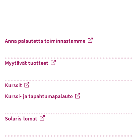
Anna palautetta toiminnastamme
-
Ulkoinen linkki
Myytävät tuotteet
-
Ulkoinen linkki
Kurssit
-
Kurssi- ja tapahtumapalaute
Ulkoinen linkki
-
Ulkoinen linkki
Solaris-lomat
-
Ulkoinen linkki