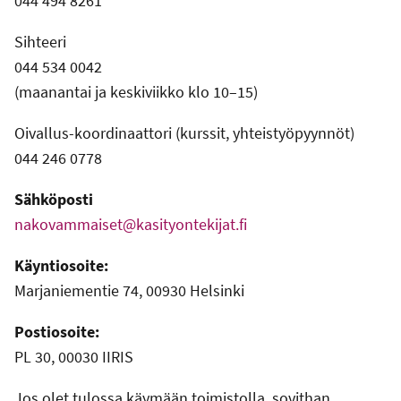
044 494 8261
Sihteeri
044 534 0042
(maanantai ja keskiviikko klo 10–15)
Oivallus-koordinaattori (kurssit, yhteistyöpyynnöt)
044 246 0778
Sähköposti
nakovammaiset@kasityontekijat.fi
Käyntiosoite:
Marjaniementie 74, 00930 Helsinki
Postiosoite:
PL 30, 00030 IIRIS
Jos olet tulossa käymään toimistolla, sovithan