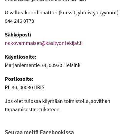
Oivallus-koordinaattori (kurssit, yhteistyöpyynnöt)
044 246 0778
Sähköposti
nakovammaiset@kasityontekijat.fi
Käyntiosoite:
Marjaniementie 74, 00930 Helsinki
Postiosoite:
PL 30, 00030 IIRIS
Jos olet tulossa käymään toimistolla, sovithan
tapaamisesta etukäteen.
Seuraa meitä Facebookissa