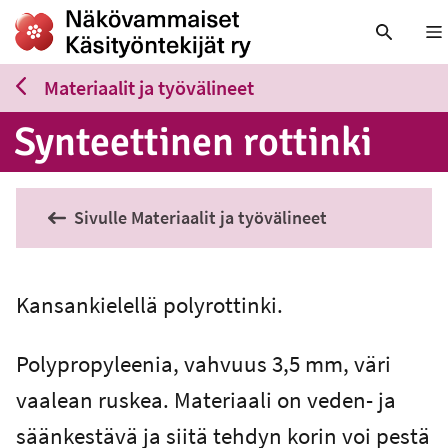
Nä
Materiaalit ja työvälineet
Syn­teet­ti­nen rottinki
Sivulle Materiaalit ja työvälineet
Kansankielellä polyrottinki.
Polypropyleenia, vahvuus 3,5 mm, väri
vaalean ruskea. Materiaali on veden- ja
säänkestävä ja siitä tehdyn korin voi pestä