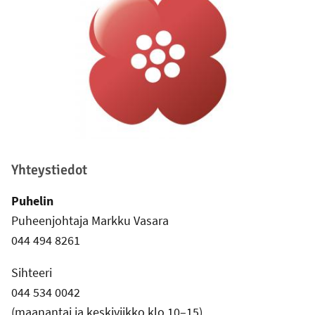
Yhteystiedot
Puhelin
Puheenjohtaja Markku Vasara
044 494 8261
Sihteeri
044 534 0042
(maanantai ja keskiviikko klo 10–15)