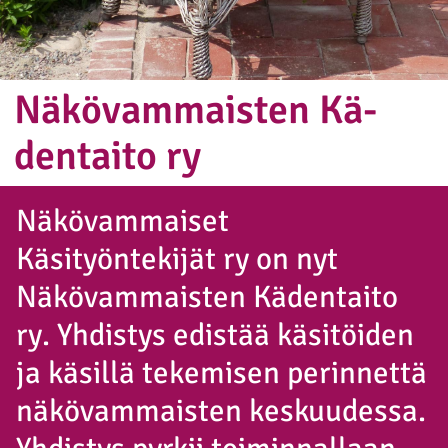
Nä­kö­vam­mais­ten Kä­
den­tai­to ry
Näkövammaiset
Käsityöntekijät ry on nyt
Näkövammaisten Kädentaito
ry. Yhdistys edistää käsitöiden
ja käsillä tekemisen perinnettä
näkövammaisten keskuudessa.