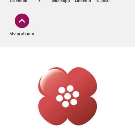
Facebook
X
WhatsApp
LinkedIn
S-posti
Sivun alkuun
Alatunniste