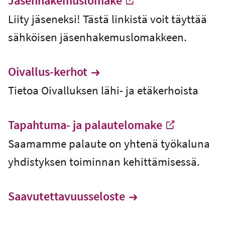
Jäsenhakemuslomake
-
Liity jäseneksi! Tästä linkistä voit täyttää
Ulkoinen linkki
sähköisen jäsenhakemuslomakkeen.
Oivallus-kerhot
Tietoa Oivalluksen lähi- ja etäkerhoista
Tapahtuma- ja palautelomake
-
Saamamme palaute on yhtenä työkaluna
Ulkoinen linkki
yhdistyksen toiminnan kehittämisessä.
Saavutettavuusseloste