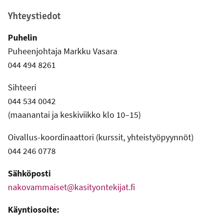
Yhteystiedot
Puhelin
Puheenjohtaja Markku Vasara
044 494 8261
Sihteeri
044 534 0042
(maanantai ja keskiviikko klo 10–15)
Oivallus-koordinaattori (kurssit, yhteistyöpyynnöt)
044 246 0778
Sähköposti
nakovammaiset@kasityontekijat.fi
Käyntiosoite: