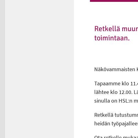
Retkellä muun
toimintaan.
Näkövammaisten Kä
Tapaamme klo 11.4
lähtee klo 12.00. L
sinulla on HSL:n m
Retkellä tutustum
heidän työpajallee
Ota retkelle mukaa