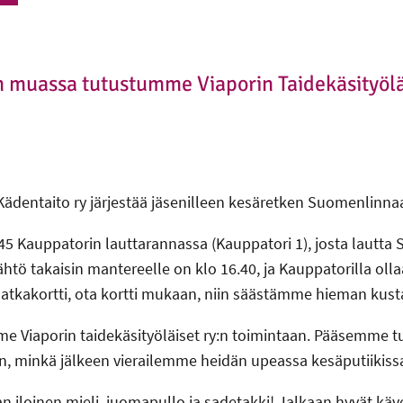
 muassa tutustumme Viaporin Taidekäsityölä
dentaito ry järjestää jäsenilleen kesäretken Suomenlinnaa
5 Kauppatorin lauttarannassa (Kauppatori 1), josta lautt
ähtö takaisin mantereelle on klo 16.40, ja Kauppatorilla olla
atkakortti, ota kortti mukaan, niin säästämme hieman kust
me Viaporin taidekäsityöläiset ry:n toimintaan. Pääsemme 
n, minkä jälkeen vierailemme heidän upeassa kesäputiikiss
n iloinen mieli, juomapullo ja sadetakki! Jalkaan hyvät käve