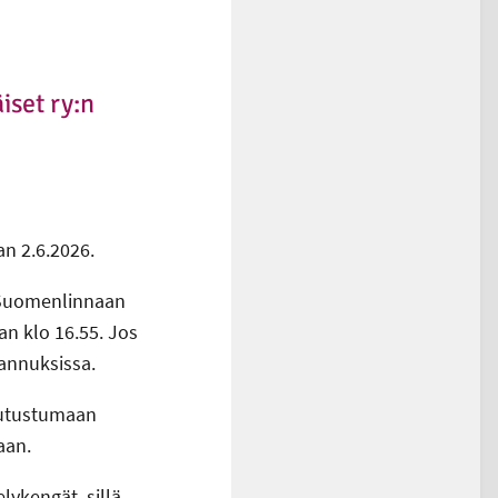
iset ry:n
n 2.6.2026.
a Suomenlinnaan
an klo 16.55. Jos
annuksissa.
tutustumaan
aan.
lykengät, sillä