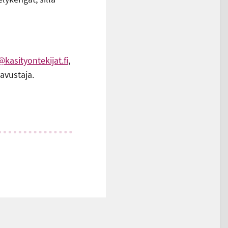
asityontekijat.fi
,
 avustaja.