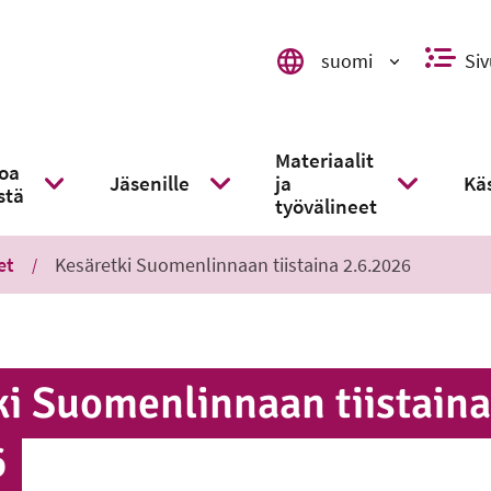
suomi
Siv
Valitse kieli, switch language,
Materiaalit
toa
Jäsenille
ja
Käs
stä
kko
Näytä alavalikko
Näytä alavalikko
Näytä alaval
työvälineet
et
Kesäretki Suomenlinnaan tiistaina 2.6.2026
i Suo­men­lin­naan tiistaina
6