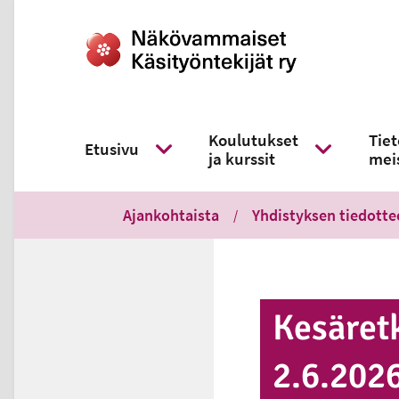
Koulutukset
Tie
Etusivu
ja kurssit
mei
Näytä alavalikko
Näytä alavali
Ajankohtaista
Yhdistyksen tiedotte
Kesäretk
2.6.202