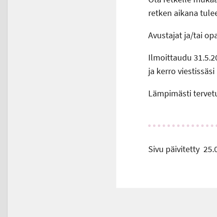
retken aikana tule
Avustajat ja/tai op
Ilmoittaudu 31.5.
ja kerro viestissäs
Lämpimästi tervet
Sivu päivitetty
25.