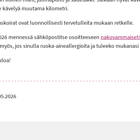
e kävelyä muutama kilometri.
askoirat ovat luonnollisesti tervetulleita mukaan retkelle.
2026 mennessä sähköpostitse osoitteeseen
nakovammaiset@k
i myös, jos sinulla ruoka-aineallergioita ja tuleeko mukanasi
uloa!
05.2026