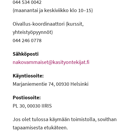
044 534 0042
(maanantai ja keskiviikko klo 10–15)
Oivallus-koordinaattori (kurssit,
yhteistyöpyynnöt)
044 246 0778
Sähköposti
nakovammaiset@kasityontekijat.fi
Käyntiosoite:
Marjaniementie 74, 00930 Helsinki
Postiosoite:
PL 30, 00030 IIRIS
Jos olet tulossa käymään toimistolla, sovithan
tapaamisesta etukäteen.