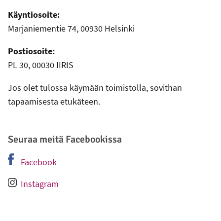
Käyntiosoite:
Marjaniementie 74, 00930 Helsinki
Postiosoite:
PL 30, 00030 IIRIS
Jos olet tulossa käymään toimistolla, sovithan
tapaamisesta etukäteen.
Seuraa meitä Facebookissa
Facebook
-
Ulkoinen linkki
Instagram
-
Ulkoinen linkki