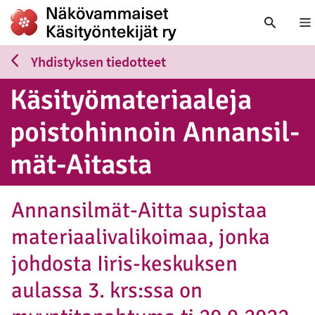
Nä
Yhdistyksen tiedotteet
Kä­si­työ­ma­te­ri­aa­le­ja
pois­to­hin­noin An­nan­sil­
mät-Aitasta
Annansilmät-Aitta supistaa
materiaalivalikoimaa, jonka
johdosta Iiris-keskuksen
aulassa 3. krs:ssa on