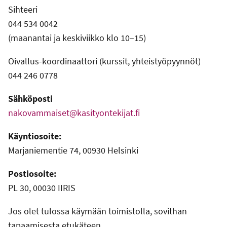
Sihteeri
044 534 0042
(maanantai ja keskiviikko klo 10–15)
Oivallus-koordinaattori (kurssit, yhteistyöpyynnöt)
044 246 0778
Sähköposti
nakovammaiset@kasityontekijat.fi
Käyntiosoite:
Marjaniementie 74, 00930 Helsinki
Postiosoite:
PL 30, 00030 IIRIS
Jos olet tulossa käymään toimistolla, sovithan
tapaamisesta etukäteen.