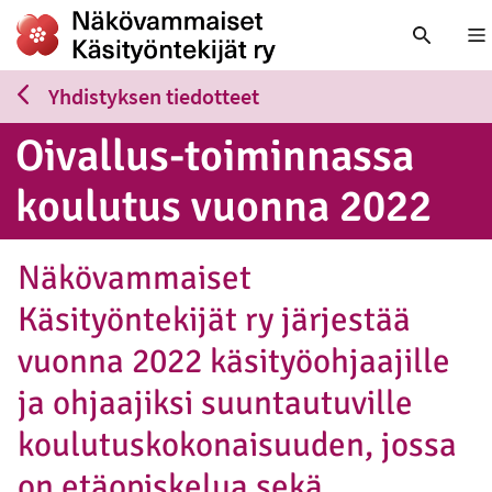
Nä
Yhdistyksen tiedotteet
Oivallus-toi­min­nas­sa
koulutus vuonna 2022
Näkövammaiset
Käsityöntekijät ry järjestää
vuonna 2022 käsityöohjaajille
ja ohjaajiksi suuntautuville
koulutuskokonaisuuden, jossa
on etäopiskelua sekä