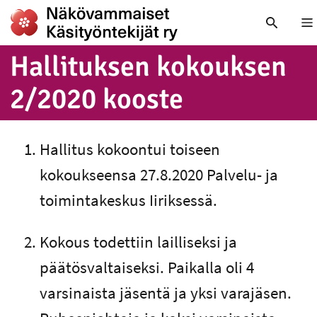
Nä
Hal­li­tuk­sen kokouksen
2/2020 kooste
Hallitus kokoontui toiseen
kokoukseensa 27.8.2020 Palvelu- ja
toimintakeskus Iiriksessä.
Kokous todettiin lailliseksi ja
päätösvaltaiseksi. Paikalla oli 4
varsinaista jäsentä ja yksi varajäsen.