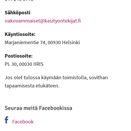
Sähköposti
nakovammaiset@kasityontekijat.fi
Käyntiosoite:
Marjaniementie 74, 00930 Helsinki
Postiosoite:
PL 30, 00030 IIRIS
Jos olet tulossa käymään toimistolla, sovithan
tapaamisesta etukäteen.
Seuraa meitä Facebookissa
Facebook
-
Ulkoinen linkki