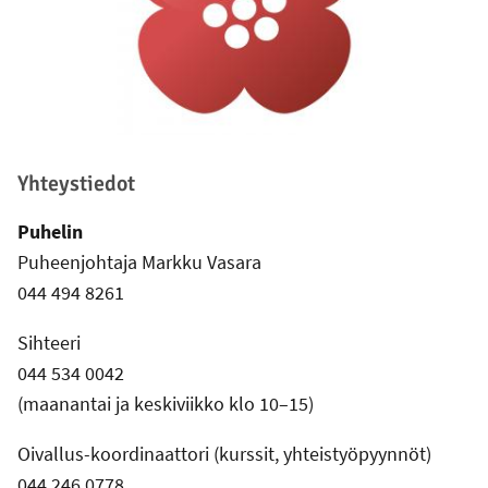
Yhteystiedot
Puhelin
Puheenjohtaja Markku Vasara
044 494 8261
Sihteeri
044 534 0042
(maanantai ja keskiviikko klo 10–15)
Oivallus-koordinaattori (kurssit, yhteistyöpyynnöt)
044 246 0778