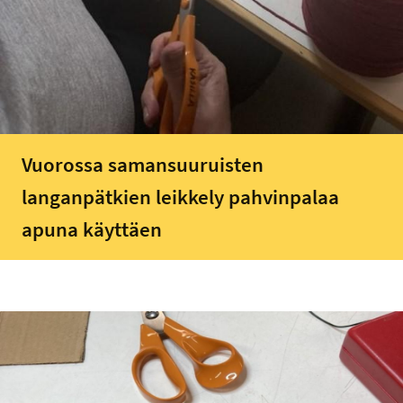
Vuorossa samansuuruisten
langanpätkien leikkely pahvinpalaa
apuna käyttäen