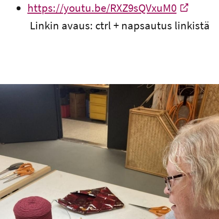
https://youtu.be/RXZ9sQVxuM0
-
Linkin avaus: ctrl + napsautus linkistä
Ulkoinen linkki