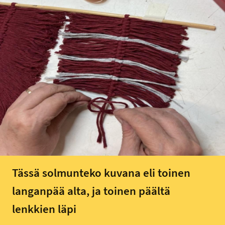
Tässä solmunteko kuvana eli toinen
langanpää alta, ja toinen päältä
lenkkien läpi