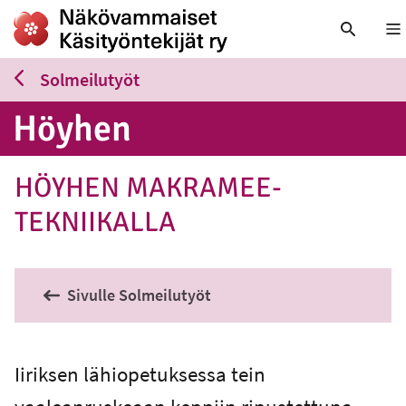
Nä
Solmeilutyöt
Höyhen
HÖYHEN MAKRAMEE-
TEKNIIKALLA
Sivulle Solmeilutyöt
Iiriksen lähiopetuksessa tein