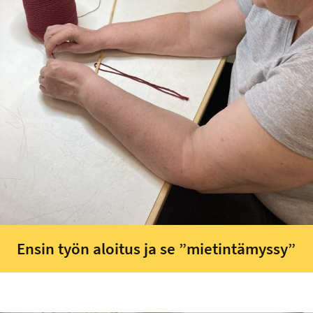
Ensin työn aloitus ja se ”mietintämyssy”