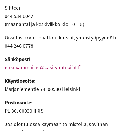
Sihteeri
044 534 0042
(maanantai ja keskiviikko klo 10–15)
Oivallus-koordinaattori (kurssit, yhteistyöpyynnöt)
044 246 0778
Sähköposti
nakovammaiset@kasityontekijat.fi
Käyntiosoite:
Marjaniementie 74, 00930 Helsinki
Postiosoite:
PL 30, 00030 IIRIS
Jos olet tulossa käymään toimistolla, sovithan