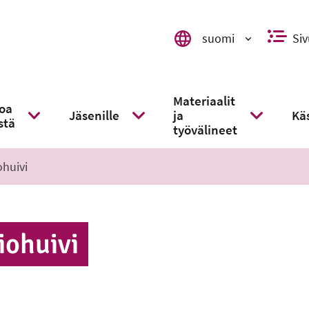
suomi
Siv
Valitse kieli, switch language,
Materiaalit
toa
Jäsenille
ja
Käs
stä
kko
Näytä alavalikko
Näytä alavalikko
Näytä alaval
työvälineet
huivi
o­hui­vi