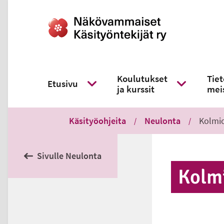
Koulutukset
Tie
Etusivu
ja kurssit
mei
Näytä alavalikko
Näytä alavali
Käsityöohjeita
Neulonta
Kolmio
Sivulle Neulonta
Kol­mi