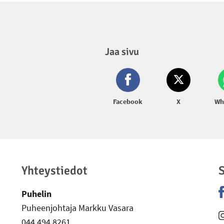
Jaa sivu
Facebook
X
Wh
Yhteystiedot
S
Puhelin
Puheenjohtaja Markku Vasara
-
044 494 8261