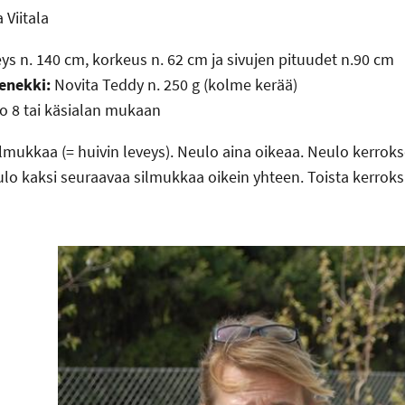
a Viitala
ys n. 140 cm, korkeus n. 62 cm ja sivujen pituudet n.90 cm
enekki:
Novita Teddy n. 250 g (kolme kerää)
o 8 tai käsialan mukaan
ilmukkaa (= huivin leveys). Neulo aina oikeaa. Neulo kerr
ulo kaksi seuraavaa silmukkaa oikein yhteen. Toista kerrok