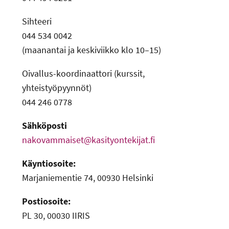
-
Sihteeri
044 534 0042
(maanantai ja keskiviikko klo 10–15)
Oivallus-koordinaattori (kurssit,
yhteistyöpyynnöt)
044 246 0778
Sähköposti
nakovammaiset@kasityontekijat.fi
Käyntiosoite:
Marjaniementie 74, 00930 Helsinki
Postiosoite:
PL 30, 00030 IIRIS