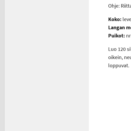
Ohje: Riitt
Koko:
leve
Langan m
Puikot:
nr
Luo 120 s
oikein, ne
loppuvat.