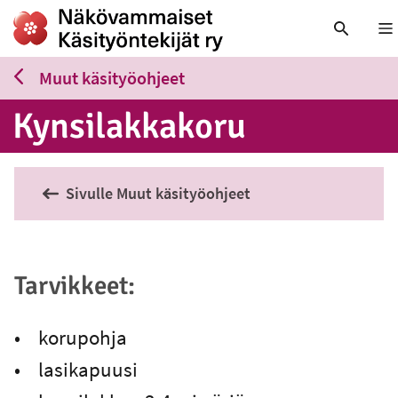
Nä
Muut käsityöohjeet
Kyn­si­lak­ka­ko­ru
Sivulle Muut käsityöohjeet
Tarvikkeet:
• korupohja
• lasikapuusi