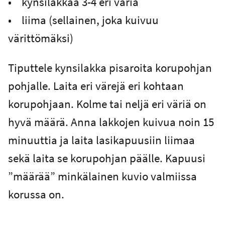
• kynsilakkaa 3-4 eri väriä
• liima (sellainen, joka kuivuu
värittömäksi)
Tiputtele kynsilakka pisaroita korupohjan
pohjalle. Laita eri värejä eri kohtaan
korupohjaan. Kolme tai neljä eri väriä on
hyvä määrä. Anna lakkojen kuivua noin 15
minuuttia ja laita lasikapuusiin liimaa
sekä laita se korupohjan päälle. Kapuusi
”määrää” minkälainen kuvio valmiissa
korussa on.