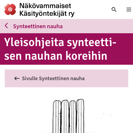
Nä
Synteettinen nauha
Yleis­oh­jei­ta syn­teet­ti­
sen nauhan koreihin
Sivulle Synteettinen nauha