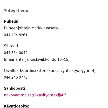
Yhteystiedot
Puhelin
Puheenjohtaja Markku Vasara
044 494 8261
Sihteeri
044 534 0042
(maanantai ja keskiviikko klo 10–15)
Oivallus-koordinaattori (kurssit, yhteistyöpyynnöt)
044 246 0778
Sähköposti
nakovammaiset@kasityontekijat.fi
Käyntiosoite: