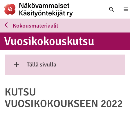
Nä
Kokousmateriaalit
Vuo­si­ko­kous­kut­su
Tällä sivulla
Näytä sisältö
KUTSU
VUOSIKOKOUKSEEN 2022