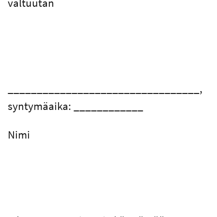
valtuutan
_________________________________,
syntymäaika: ____________
Nimi