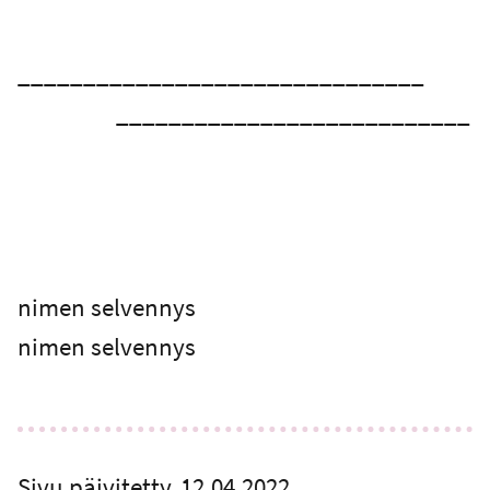
_______________________________
___________________________
nimen selvennys
nimen selvennys
Sivu päivitetty
12.04.2022