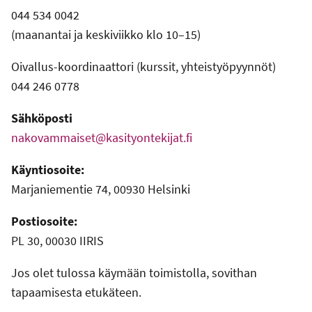
044 534 0042
(maanantai ja keskiviikko klo 10–15)
Oivallus-koordinaattori (kurssit, yhteistyöpyynnöt)
044 246 0778
Sähköposti
nakovammaiset@kasityontekijat.fi
Käyntiosoite:
Marjaniementie 74, 00930 Helsinki
Postiosoite:
PL 30, 00030 IIRIS
Jos olet tulossa käymään toimistolla, sovithan
tapaamisesta etukäteen.