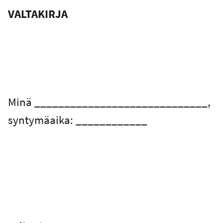
VALTAKIRJA
Minä _____________________________,
syntymäaika: ____________