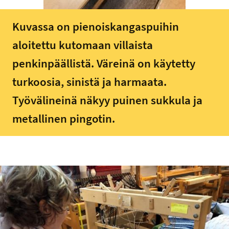
Kuvassa on pienoiskangaspuihin
aloitettu kutomaan villaista
penkinpäällistä. Väreinä on käytetty
turkoosia, sinistä ja harmaata.
Työvälineinä näkyy puinen sukkula ja
metallinen pingotin.