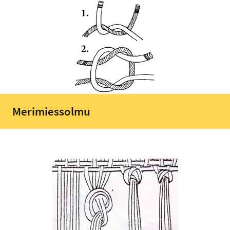
Merimiessolmu