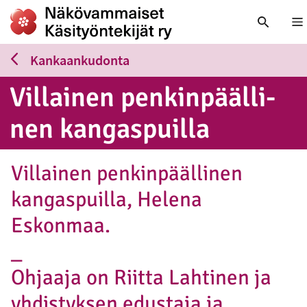
Nä
Kankaankudonta
Villainen pen­kin­pääl­li­
nen kan­gas­puil­la
Villainen penkinpäällinen
kangaspuilla, Helena
Eskonmaa.
_
Ohjaaja on Riitta Lahtinen ja
yhdistyksen edustaja ja