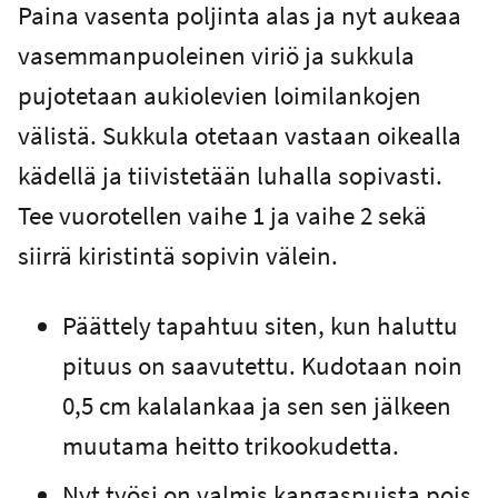
Paina vasenta poljinta alas ja nyt aukeaa
vasemmanpuoleinen viriö ja sukkula
pujotetaan aukiolevien loimilankojen
välistä. Sukkula otetaan vastaan oikealla
kädellä ja tiivistetään luhalla sopivasti.
Tee vuorotellen vaihe 1 ja vaihe 2 sekä
siirrä kiristintä sopivin välein.
Päättely tapahtuu siten, kun haluttu
pituus on saavutettu. Kudotaan noin
0,5 cm kalalankaa ja sen sen jälkeen
muutama heitto trikookudetta.
Nyt työsi on valmis kangaspuista pois