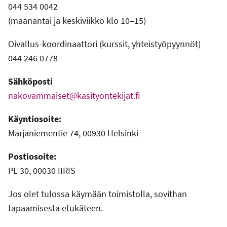
044 534 0042
(maanantai ja keskiviikko klo 10–15)
Oivallus-koordinaattori (kurssit, yhteistyöpyynnöt)
044 246 0778
Sähköposti
nakovammaiset@kasityontekijat.fi
Käyntiosoite:
Marjaniementie 74, 00930 Helsinki
Postiosoite:
PL 30, 00030 IIRIS
Jos olet tulossa käymään toimistolla, sovithan
tapaamisesta etukäteen.