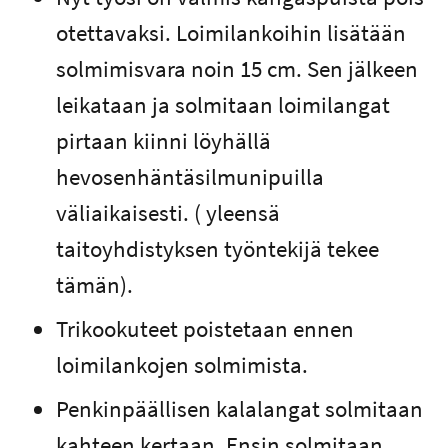
otettavaksi. Loimilankoihin lisätään
solmimisvara noin 15 cm. Sen jälkeen
leikataan ja solmitaan loimilangat
pirtaan kiinni löyhällä
hevosenhäntäsilmunipuilla
väliaikaisesti. ( yleensä
taitoyhdistyksen työntekijä tekee
tämän).
Trikookuteet poistetaan ennen
loimilankojen solmimista.
Penkinpäällisen kalalangat solmitaan
kahteen kertaan. Ensin solmitaan