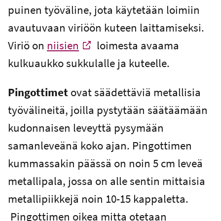
puinen työväline, jota käytetään loimiin
avautuvaan viriöön kuteen laittamiseksi.
Viriö on
niisien
loimesta avaama
-
kulkuaukko sukkulalle ja kuteelle.
Ulkoinen linkki
Pingottimet
ovat säädettäviä metallisia
työvälineitä, joilla pystytään säätäämään
kudonnaisen leveyttä pysymään
samanleveänä koko ajan. Pingottimen
kummassakin päässä on noin 5 cm leveä
metallipala, jossa on alle sentin mittaisia
metallipiikkejä noin 10-15 kappaletta.
Pingottimen oikea mitta otetaan